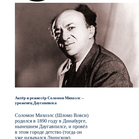
Актёр и режиссёр Соломон Михоэлс –
уроженец Даугавпилса
Соломон Михоэлс (Шломо Вовси)
родился в 1890 году в Динабурге,
нынешнем Даугавпилсе, и провёл
в этом городе детство (тогда он
уже назывался Двинском).