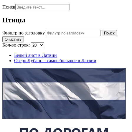
Поиск
Птицы
Фильтр по заголовку
Поиск
Очистить
Кол-во строк:
Белый аист в Латвии
Озеро Лубанс – самое большое в Латвии