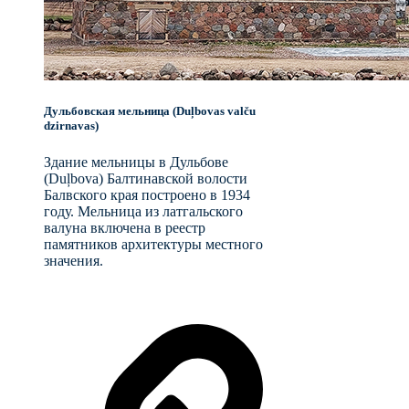
Дульбовская мельница (Duļbovas valču
dzirnavas)
Здание мельницы в Дульбове
(Duļbova) Балтинавской волости
Балвского края построено в 1934
году. Мельница из латгальского
валуна включена в реестр
памятников архитектуры местного
значения.