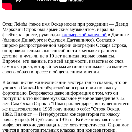
Отец Лейбы (такое имя Оскар носил при рождении) — Давид
Маркович Строк был армейским музыкантом, играл на
флейте, кларнете, руководил
клезмерской капеллой
в Двинске
(бывшем Динабурге и будущем Даугавпилсе). Согласно
широко распространённой версии биографии Оскара Строка,
он проявил гениальные способности к музыке с раннего
детства, и чуть ли не в 10 лет написал первые романсы.
Впрочем, эти данные, по всей видимости, известны со слов
самого Строка, который весьма активно занимался созданием
своего образа в прессе и общественном мнении.
В большинстве жизнеописаний мастера танго сказано, что он
учился в Санкт-Петербургской консерватории по классу
фортепиано. Встречается даже информация о том, что он
поступил в это высшее музыкальное учебное заведение в 12
лет. Сам Оскар Строк в "Шлагер-календаре", выпущенном его
же издательством в 1935 году писал о себе: "Строк Оскар.
1892. Пианист — Петербургская консерватория по классу
рояля у проф. Н.Дубасова в 1916 г." Всё же получаются не
мифологические двенадцать лет, хотя теоретически Строк мог
учится в приготовительных классах при консерватории,