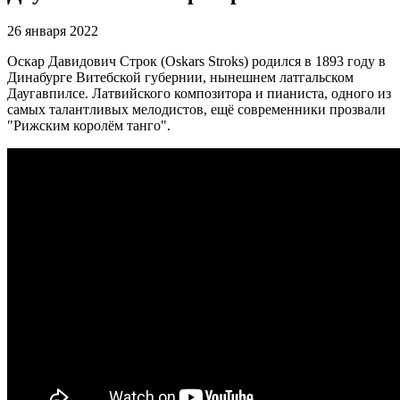
26 января 2022
Оскар Давидович Строк (Oskars Stroks) родился в 1893 году в
Динабурге Витебской губернии, нынешнем латгальском
Даугавпилсе. Латвийского композитора и пианиста, одного из
самых талантливых мелодистов, ещё современники прозвали
"Рижским королём танго".