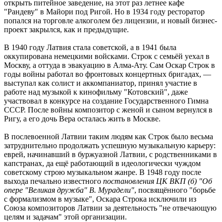
открыть питейное заведение, на этот раз летнее кафе
"Рандеву" в Майори под Ригой. Но в 1934 году ресторатор
попался на торговле алкоголем без лицензии, и новый бизнес-
проект закрылся, как и предыдущие.
В 1940 году Латвия стала советской, а в 1941 была
оккупирована немецкими войсками. Строк с семьёй уехал в
Москву, а оттуда в эвакуацию в Алма-Ату. Сам Оскар Строк в
годы войны работал во фронтовых концертных бригадах, —
выступал как солист и аккомпаниатор, принял участие в
работе над музыкой к кинофильму "Котовский", даже
участвовал в конкурсе на создание Государственного Гимна
СССР. После войны композитор с женой и сыном вернулся в
Ригу, а его дочь Вера осталась жить в Москве.
В послевоенной Латвии таким людям как Строк было весьма
затруднительно продолжать успешную музыкальную карьеру:
еврей, начинавший в буржуазной Латвии, с родственниками в
капстранах, да ещё работающий в идеологически чуждом
советскому строю музыкальном жанре. В 1948 году после
выхода печально известного
постановления ЦК ВКП (б) "Об
опере "Великая дружба" В. Мурадели"
, посвящённого "борьбе
с формализмом в музыке", Оскара Строка исключили из
Союза композиторов Латвии за деятельность "не отвечающую
целям и задачам" этой организации.