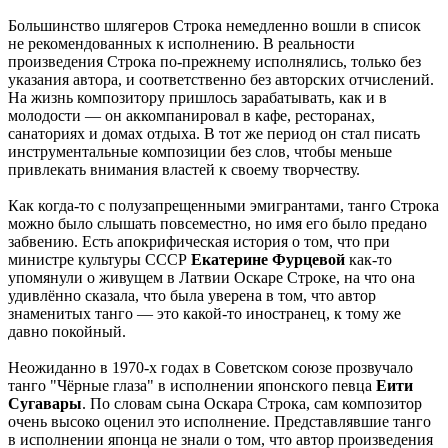
Большинство шлягеров Строка немедленно вошли в список
не рекомендованных к исполнению. В реальности
произведения Строка по-прежнему исполнялись, только без
указания автора, и соответственно без авторских отчислений.
На жизнь композитору пришлось зарабатывать, как и в
молодости — он аккомпанировал в кафе, ресторанах,
санаториях и домах отдыха. В тот же период он стал писать
инструментальные композиции без слов, чтобы меньше
привлекать внимания властей к своему творчеству.
Как когда-то с полузапрещенными эмигрантами, танго Строка
можно было слышать повсеместно, но имя его было предано
забвению. Есть апокрифическая история о том, что при
министре культуры СССР
Екатерине Фурцевой
как-то
упомянули о живущем в Латвии Оскаре Строке, на что она
удивлённо сказала, что была уверена в том, что автор
знаменитых танго — это какой-то иностранец, к тому же
давно покойный.
Неожиданно в 1970-х годах в Советском союзе прозвучало
танго "Чёрные глаза" в исполнении японского певца
Еити
Сугавары
. По словам сына Оскара Строка, сам композитор
очень высоко оценил это исполнение. Представлявшие танго
в исполнении японца не знали о том, что автор произведения