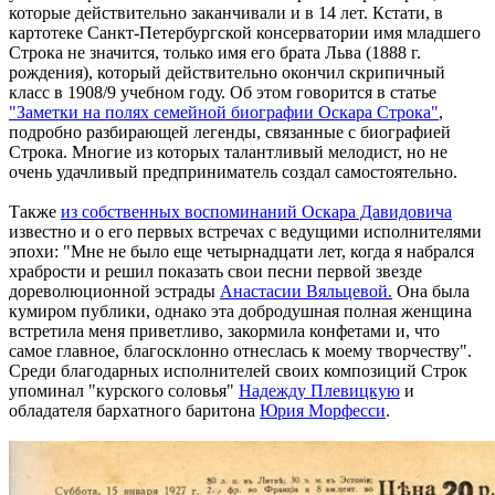
которые действительно заканчивали и в 14 лет. Кстати, в
картотеке Санкт-Петербургской консерватории имя младшего
Строка не значится, только имя его брата Льва (1888 г.
рождения), который действительно окончил скрипичный
класс в 1908/9 учебном году. Об этом говорится в статье
"Заметки на полях семейной биографии Оскара Строка"
,
подробно разбирающей легенды, связанные с биографией
Строка. Многие из которых талантливый мелодист, но не
очень удачливый предприниматель создал самостоятельно.
Также
из собственных воспоминаний Оскара Давидовича
известно и о его первых встречах с ведущими исполнителями
эпохи: "Мне не было еще четырнадцати лет, когда я набрался
храбрости и решил показать свои песни первой звезде
дореволюционной эстрады
Анастасии Вяльцевой.
Она была
кумиром публики, однако эта добродушная полная женщина
встретила меня приветливо, закормила конфетами и, что
самое главное, благосклонно отнеслась к моему творчеству".
Среди благодарных исполнителей своих композиций Строк
упоминал "курского соловья"
Надежду Плевицкую
и
обладателя бархатного баритона
Юрия Морфесси
.