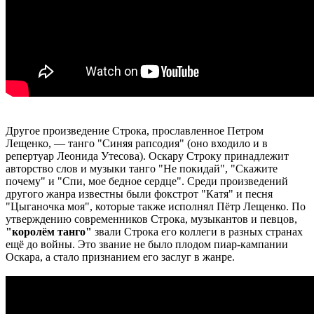
Другое произведение Строка, прославленное Петром
Лещенко, — танго "Синяя рапсодия" (оно входило и в
репертуар Леонида Утесова). Оскару Строку принадлежит
авторство слов и музыки танго "Не покидай", "Скажите
почему" и "Спи, мое бедное сердце". Среди произведений
другого жанра известны были фокстрот "Катя" и песня
"Цыганочка моя", которые также исполнял Пётр Лещенко. По
утверждению современников Строка, музыкантов и певцов,
"королём танго"
звали Строка его коллеги в разных странах
ещё до войны. Это звание не было плодом пиар-кампании
Оскара, а стало признанием его заслуг в жанре.