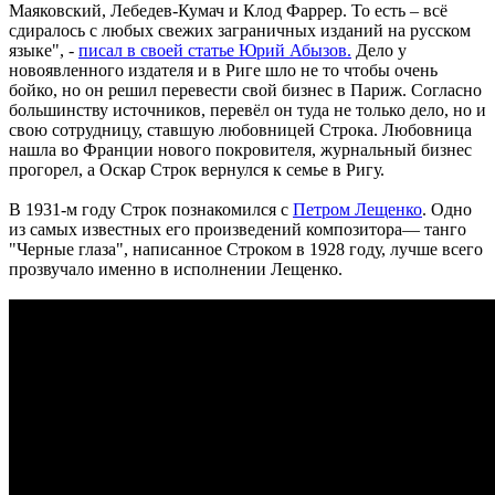
Маяковский, Лебедев-Кумач и Клод Фаррер. То есть – всё
сдиралось с любых свежих заграничных изданий на русском
языке", -
писал в своей статье Юрий Абызов.
Дело у
новоявленного издателя и в Риге шло не то чтобы очень
бойко, но он решил перевести свой бизнес в Париж. Согласно
большинству источников, перевёл он туда не только дело, но и
свою сотрудницу, ставшую любовницей Строка. Любовница
нашла во Франции нового покровителя, журнальный бизнес
прогорел, а Оскар Строк вернулся к семье в Ригу.
В 1931-м году Строк познакомился с
Петром Лещенко
. Одно
из самых известных его произведений композитора— танго
"Черные глаза", написанное Строком в 1928 году, лучше всего
прозвучало именно в исполнении Лещенко.