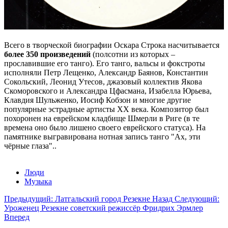
Всего в творческой биографии Оскара Строка насчитывается
более 350 произведений
(полсотни из которых –
прославившие его танго). Его танго, вальсы и фокстроты
исполняли Петр Лещенко, Александр Баянов, Константин
Сокольский, Леонид Утесов, джазовый коллектив Якова
Скоморовского и Александра Цфасмана, Изабелла Юрьева,
Клавдия Шульженко, Иосиф Кобзон и многие другие
популярные эстрадные артисты XX века. Композитор был
похоронен на еврейском кладбище Шмерли в Риге (в те
времена оно было лишено своего еврейского статуса). На
памятнике выгравирована нотная запись танго "Ах, эти
чёрные глаза"..
Люди
Музыка
Предыдущий: Латгальский город Резекне
Назад
Следующий:
Уроженец Резекне советский режиссёр Фридрих Эрмлер
Вперед