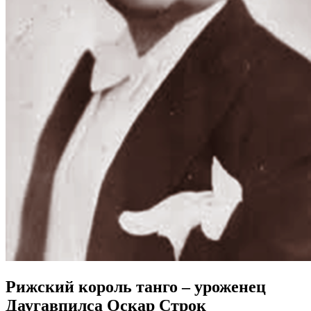
Рижский король танго – уроженец
Даугавпилса Оскар Строк