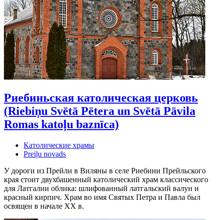
Риебиньская католическая церковь
(Riebiņu Svētā Pētera un Svētā Pāvila
Romas katoļu baznīca)
Католические храмы
Preiļu novads
У дороги из Прейли в Виляны в селе Риебини Прейльского
края стоит двухбашенный католический храм классического
для Латгалии облика: шлифованный латгальский валун и
красный кирпич. Храм во имя Святых Петра и Павла был
освящен в начале XX в.