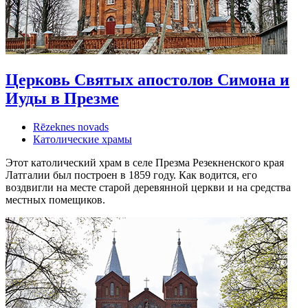
Церковь Святых апостолов Симона и
Иуды в Презме
Rēzeknes novads
Католические храмы
Этот католический храм в селе Презма Резекненского края
Латгалии был построен в 1859 году. Как водится, его
воздвигли на месте старой деревянной церкви и на средства
местных помещиков.