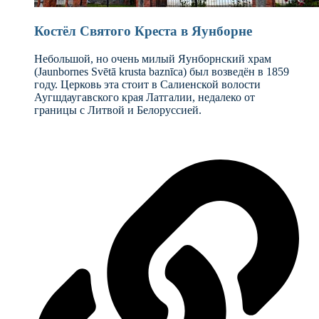
Костёл Святого Крeста в Яунборне
Небольшой, но очень милый Яунборнский храм
(Jaunbornes Svētā krusta baznīca) был возведён в 1859
году. Церковь эта стоит в Салиенской волости
Аугшдаугавского края Латгалии, недалеко от
границы с Литвой и Белоруссией.