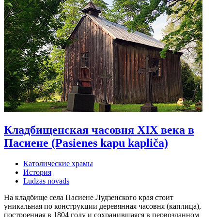
Кладбищенская часовня XIX века в
Пасиене (Pasienes kapu kapliča)
Католические храмы
История
Ludzas novads
На кладбище села Пасиене Лудзенского края стоит
уникальная по конструкции деревянная часовня (каплица),
построенная в 1804 году и сохранившаяся в первозданном