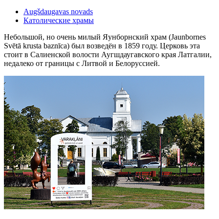
Augšdaugavas novads
Католические храмы
Небольшой, но очень милый Яунборнский храм (Jaunbornes
Svētā krusta baznīca) был возведён в 1859 году. Церковь эта
стоит в Салиенской волости Аугшдаугавского края Латгалии,
недалеко от границы с Литвой и Белоруссией.