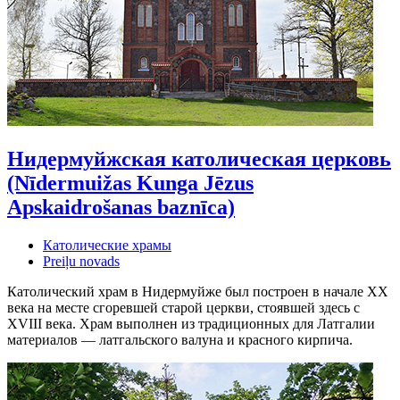
Нидермуйжская католическая церковь
(Nīdermuižas Kunga Jēzus
Apskaidrošanas baznīca)
Католические храмы
Preiļu novads
Католический храм в Нидермуйже был построен в начале XX
века на месте сгоревшей старой церкви, стоявшей здесь с
XVIII века. Храм выполнен из традиционных для Латгалии
материалов — латгальского валуна и красного кирпича.