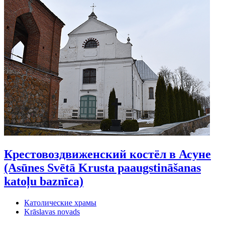
Крестовоздвиженский костёл в Асуне
(Asūnes Svētā Krusta paaugstināšanas
katoļu baznīca)
Католические храмы
Krāslavas novads