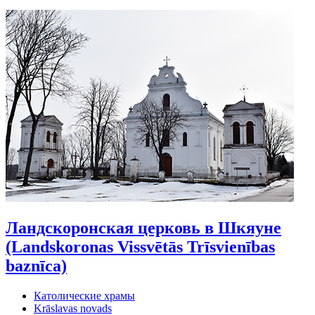
Ландскоронская церковь в Шкяуне
(Landskoronas Vissvētās Trīsvienības
baznīca)
Католические храмы
Krāslavas novads