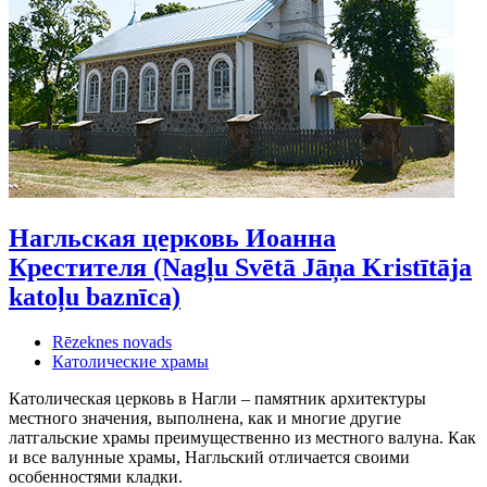
Нагльская церковь Иоанна
Крестителя (Nagļu Svētā Jāņa Kristītāja
katoļu baznīca)
Rēzeknes novads
Католические храмы
Католическая церковь в Нагли – памятник архитектуры
местного значения, выполнена, как и многие другие
латгальские храмы преимущественно из местного валуна. Как
и все валунные храмы, Нагльский отличается своими
особенностями кладки.