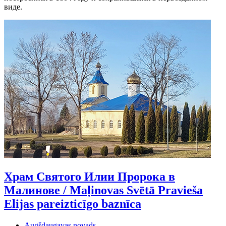
виде.
Храм Святого Илии Пророка в
Малинове / Maļinovas Svētā Pravieša
Elijas pareizticīgo baznīca
Augšdaugavas novads