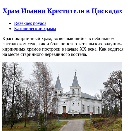
Храм Иоанна Крестителя в Цискадах
Rēzeknes novads
Католические храмы
Краснокирпичный храм, возвышающийся в небольшом
латгальском селе, как и большинство латгальских валунно-
кирпичных храмов построен в начале XX века. Как водится,
на месте старинного деревянного костёла.