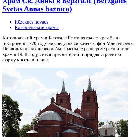
Храм Св. Анны в Берзгале (Bērzgales
Svētās Annas baznīca)
Rēzeknes novads
Католические храмы
Католический храм в Берзгале Резекненского края был
построен в 1770 году на средства баронессы фон Мантейфель.
Первоначальная церковь была меньше размером: расширили
храм в 1938 году, снеся пресвитерий и придав строению
форму креста в плане.