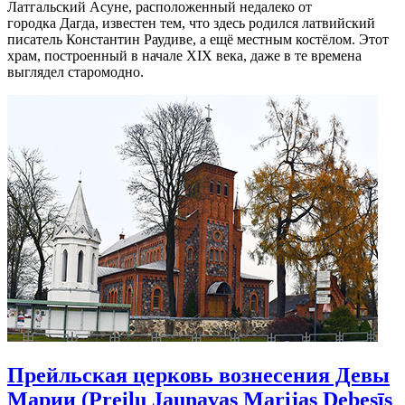
Латгальский Асуне, расположенный недалеко от
городка Дагда, известен тем, что здесь родился латвийский
писатель Константин Раудиве, а ещё местным костёлом. Этот
храм, построенный в начале XIX века, даже в те времена
выглядел старомодно.
Прейльская церковь вознесения Девы
Марии (Preiļu Jaunavas Marijas Debesīs