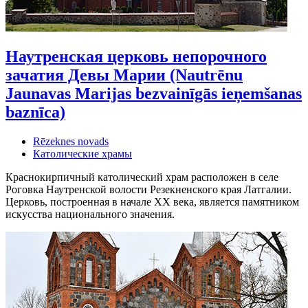
Наутренская церковь непорочного
зачатия Девы Марии (Nautrēnu
Jaunavas Marijas bezvainīgās ieņemšanas
baznīca)
Rēzeknes novads
Католические храмы
Краснокирпичный католический храм расположен в селе
Роговка Наутренской волости Резекненского края Латгалии.
Церковь, построенная в начале XX века, является памятником
искусства национального значения.