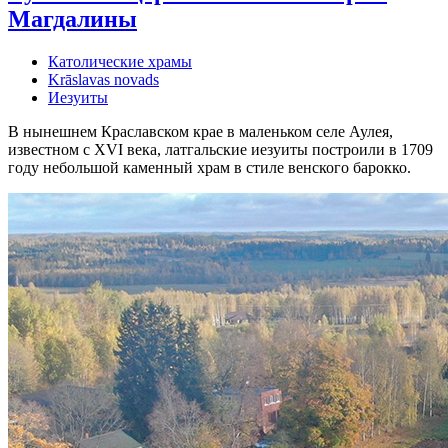
Магдалины
Католические храмы
Krāslavas novads
Иезуиты
В нынешнем Краславском крае в маленьком селе Аулея,
известном с XVI века, латгальские иезуиты построили в 1709
году небольшой каменный храм в стиле венского барокко.