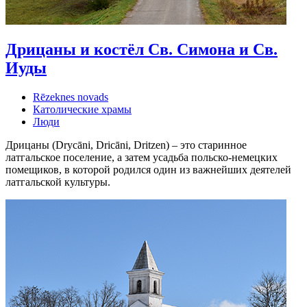
Дрицаны и костёл Св. Симона и Св.
Иуды
Rēzeknes novads
Католические храмы
Люди
Дрицаны (Drycāni, Dricāni, Dritzen) – это старинное
латгальское поселение, а затем усадьба польско-немецких
помещиков, в которой родился один из важнейших деятелей
латгальской культуры.