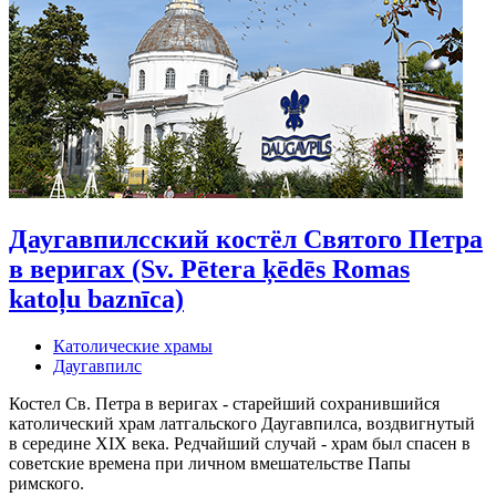
Даугавпилсский костёл Святого Петра
в веригах (Sv. Pētera ķēdēs Romas
katoļu baznīca)
Католические храмы
Даугавпилс
Костел Св. Петра в веригах - старейший сохранившийся
католический храм латгальского Даугавпилса, воздвигнутый
в середине XIX века. Редчайший случай - храм был спасен в
советские времена при личном вмешательстве Папы
римского.