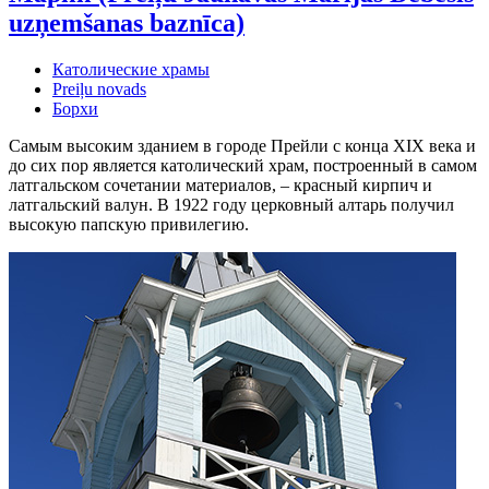
uzņemšanas baznīca)
Католические храмы
Preiļu novads
Борхи
Самым высоким зданием в городе Прейли с конца XIX века и
до сих пор является католический храм, построенный в самом
латгальском сочетании материалов, – красный кирпич и
латгальский валун. В 1922 году церковный алтарь получил
высокую папскую привилегию.