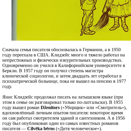
Сначала семья писателя обосновалась в Германии, а в 1950
году переехала в США. Клидзейс много и тяжело работал на
непрестижных и физически изнурительных производствах.
Одновременно он учился в Калифорнийском университете в
Беркли. В 1957 году он получил степень магистра
клинической социологии, и затем двадцать лет отработал в
психиатрической больнице, пока не вышел на пенсию в 1977
году.
Янис Клидзейс продолжал писать на латышском языке (при
этом в семье он разговаривал только по-латгальски). В 1955
году вышел роман
Dženitors
(«Уборщик» или «Смотритель»),
вдохновлённый личным опытом писателя: некоторое время
он сам работал смотрителем зданий и сантехником. А в 1956
году был опубликован один из самых известных романов
писателя —
Cilvēka bērns
(«Дитя человеческое»).