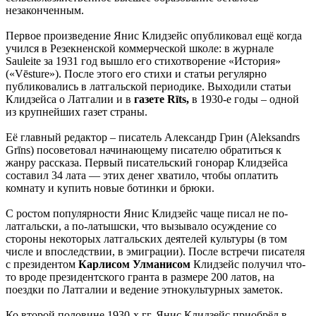
незаконченным.
Первое произведение Янис Клидзейс опубликовал ещё когда
учился в Резекненской коммерческой школе: в журнале
Sauleite за 1931 год вышло его стихотворение «История»
(«Vēsture»). После этого его стихи и статьи регулярно
публиковались в латгальской периодике. Выходили статьи
Клидзейса о Латгалии и в
газете Rīts,
в 1930-е годы – одной
из крупнейших газет страны.
Её главный редактор – писатель Александр Грин (Aleksandrs
Grīns) посоветовал начинающему писателю обратиться к
жанру рассказа. Первый писательский гонорар Клидзейса
составил 34 лата — этих денег хватило, чтобы оплатить
комнату и купить новые ботинки и брюки.
С ростом популярности Янис Клидзейс чаще писал не по-
латгальски, а по-латышски, что вызывало осуждение со
стороны некоторых латгальских деятелей культуры (в том
числе и впоследствии, в эмиграции). После встречи писателя
с президентом
Карлисом Улманисом
Клидзейс получил что-
то вроде президентского гранта в размере 200 латов, на
поездки по Латгалии и ведение этнокультурных заметок.
Ко второй половине 1930-х гг. Янис Клидзейс приобрёл в