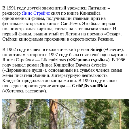
В 1991 году другой знаменитый уроженец Латгалии –
режиссёр
Янис Стрейчc
снял по книге Клидзейса
одноимённый фильм, получивший главный приз на
фестивале авторского кино в Сан-Ремо. Это была первая
полнометражная картина, снятая на латгальском языке. И
первый фильм, выдвинутый от Латвии на премию «Оскар».
Съёмки кинофильма проходили в окрестностях Резекне.
В 1962 году вышел психологический роман
Sniegi
(«Снега»),
по мотивам которого в 1997 году была снята ещё одна картина
Яниса Стрейчcа — Likteņdzirnas (
«Жёрнова судьбы»
). В 1986
году вышел роман Яниса Клидзейса Dāvātās dvēseles
(«Дарованные души»), основанный на судьбах членов семьи
жены писателя Эмилии. Литературную деятельность
Клидзейс продолжал до конца жизни. В 1995 году вышло
последнее произведение автора —
Gribējās saullēkta
(«Хотелось рассвета»).