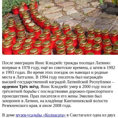
После эмиграции Янис Клидзейс трижды посещал Латвию:
впервые в 1978 году, ещё во советские времена, а затем в 1992
и 1993 годах. Во время этих поездок он навещал и родные
места в Латгалии. В 1994 году писатель был награждён
высшей государственной наградой Латвийской Республики –
орденом Трёх звёзд
. Янис Клидзейс умер в 2000 году после
трёхлетней борьбы с последствиями дорожно-транспортного
происшествия. Прах писателя и его жены Эмилии был
захоронен в Латвии, на кладбище Кантиниекской волости
Резекненского края, в июле 2008 года.
В доме
музея-усадьбы «Колнасата»
в Сакстагалсе одна из двух