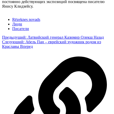
постоянно действующих экспозиций посвящена писателю
Янису Клидзейсу.
Rēzeknes novads
Люди
Писатели
Предыдущий: Латвийский генерал Казимир Олекш
Назад
Следующий: Абель Пан – еврейский художник родом из
Краславы
Вперед