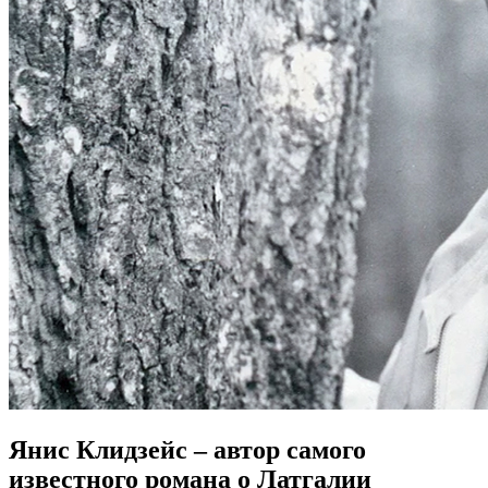
Янис Клидзейс – автор самого
известного романа о Латгалии