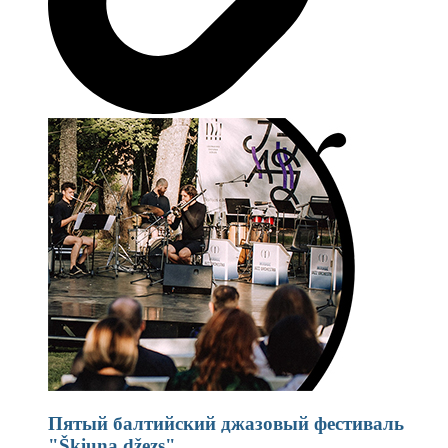
Пятый балтийский джазовый фестиваль
"Škiuņa džezs"