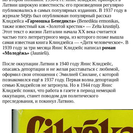
Латвии широкую известность: его произведения регулярно
публиковались в самых популярных изданиях. В 1937 году в
журнале Sējējs был опубликован популярный рассказ
Клидзейса
«Гармошка Бенедикта»
(Benedikta ermonikas,
также известный как «Золотой крестик» — Zelta krustiņš).
Этот текст о жизни Латгалии начала XX века считается
частью того литературного мира, из которого позже вышла
самая известная книга Клиндзейса — «Дитя человеческое». В
1939 году за три месяца Янис Клидзейс написал
роман
«Молодёжь»
(Jaunieši).
После оккупации Латвии в 1940 году Янис Клидзейс,
опасаясь депортации и не желая расставаться с любимой,
оформил свои отношения с Эмилией Свилане, с которой
познакомился ещё в 1937 году. Первая волна депортаций
семью Клидзейсов не затронула. Но в 1944 году Янис
Клидзейс понял, что работа в газете в период немецкой
оккупации, станет поводом для политического
преследования, и покинул Латвию.