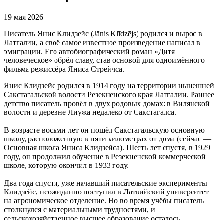
19 мая 2026
Писатель Янис Клидзейс (Jānis Klīdzējs) родился и вырос в
Латгалии, а своё самое известное произведение написал в
эмиграции. Его автобиографический роман «Дитя
человеческое» обрёл славу, став основой для одноимённого
фильма режиссёра Яниса Стрейчса.
Янис Клидзейс родился в 1914 году на территории нынешней
Сакстагальской волости Резекненского края Латгалии. Раннее
детство писатель провёл в двух родовых домах: в Вилянской
волости и деревне Лиужа недалеко от Сакстагалса.
В возрасте восьми лет он пошёл Сакстагальскую основную
школу, расположенную в пяти километрах от дома (сейчас —
Основная школа Яниса Клидзейса). Шесть лет спустя, в 1929
году, он продолжил обучение в Резекненской коммерческой
школе, которую окончил в 1933 году.
Два года спустя, уже начавший писательские эксперименты
Клидзейс, неожиданно поступил в Латвийский университет
на агрономическое отделение. Но во время учёбы писатель
столкнулся с материальными трудностями, и
сельскохозяйственное высшее образование осталось