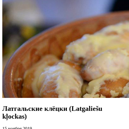
Латгальские клёцки (Latgaliešu
kļockas)
15 ноября 2019