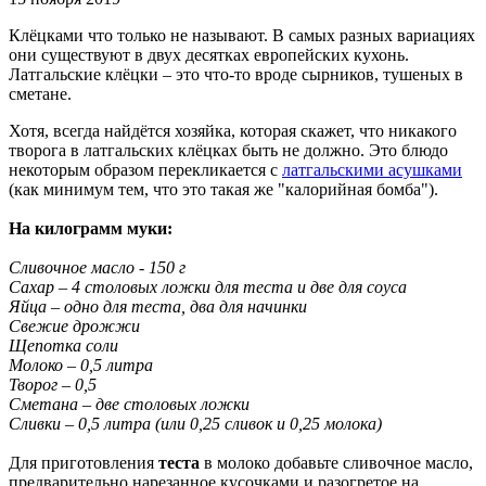
Клёцками что только не называют. В самых разных вариациях
они существуют в двух десятках европейских кухонь.
Латгальские клёцки – это что-то вроде сырников, тушеных в
сметане.
Хотя, всегда найдётся хозяйка, которая скажет, что никакого
творога в латгальских клёцках быть не должно. Это блюдо
некоторым образом перекликается с
латгальскими асушками
(как минимум тем, что это такая же "калорийная бомба").
На килограмм муки:
Сливочное масло - 150 г
Сахар – 4 столовых ложки для теста и две для соуса
Яйца – одно для теста, два для начинки
Свежие дрожжи
Щепотка соли
Молоко – 0,5 литра
Творог – 0,5
Сметана – две столовых ложки
Сливки – 0,5 литра (или 0,25 сливок и 0,25 молока)
Для приготовления
теста
в молоко добавьте сливочное масло,
предварительно нарезанное кусочками и разогретое на