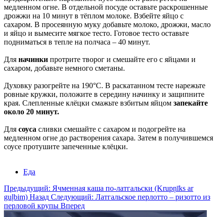
медленном огне. В отдельной посуде оставьте раскрошенные
дрожжи на 10 минут в тёплом молоке. Взбейте яйцо с
сахаром. В просеянную муку добавьте молоко, дрожжи, масло
и яйцо и вымесите мягкое тесто. Готовое тесто оставьте
подниматься в тепле на полчаса – 40 минут.
Для
начинки
протрите творог и смешайте его с яйцами и
сахаром, добавьте немного сметаны.
Духовку разогрейте на 190°С. В раскатанном тесте нарежьте
ровные кружки, положите в середину начинку и защипните
края. Слепленные клёцки смажьте взбитым яйцом
запекайте
около 20 минут.
Для
соуса
сливки смешайте с сахаром и подогрейте на
медленном огне до растворения сахара. Затем в получившемся
соусе протушите запеченные клёцки.
Еда
Предыдущий: Ячменная каша по-латгальски (Krupņīks ar
guļbim)
Назад
Следующий: Латгальское перлотто – ризотто из
перловой крупы
Вперед