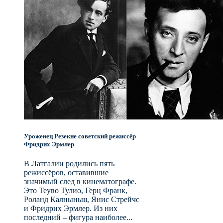
Уроженец Резекне советский режиссёр
Фридрих Эрмлер
В Латгалии родились пять
режиссёров, оставившие
значимый след в кинематографе.
Это Теуво Тулио, Герц Франк,
Роланд Калныньш, Янис Стрейчс
и Фридрих Эрмлер. Из них
последний – фигура наиболее...