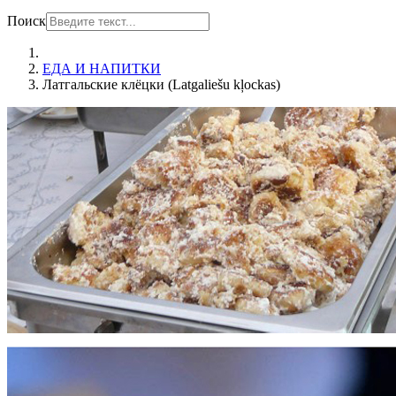
Поиск
ЕДА И НАПИТКИ
Латгальские клёцки (Latgaliešu kļockas)