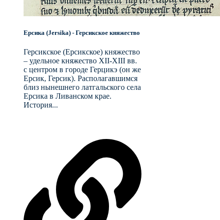
Ерсика (Jersika) - Герсикское княжество
Герсикское (Ерсикское) княжество
– удельное княжество XII-XIII вв.
с центром в городе Герцикэ (он же
Ерсик, Герсик). Располагавшимся
близ нынешнего латгальского села
Ерсика в Ливанском крае.
История...