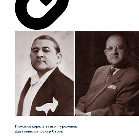
Рижский король танго – уроженец
Даугавпилса Оскар Строк