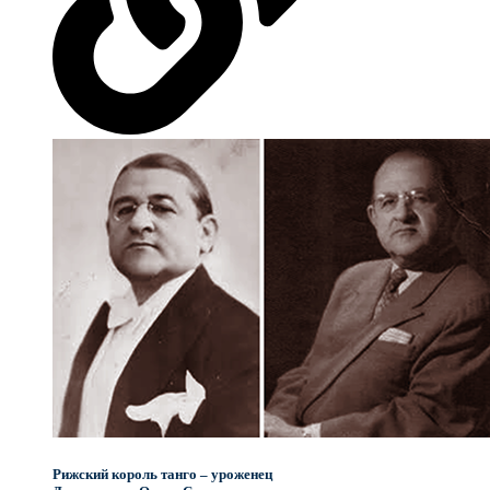
Рижский король танго – уроженец