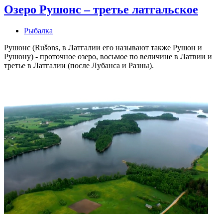
Озеро Рушонс – третье латгальское
Рыбалка
Рушонс (Rušons, в Латгалии его называют также Рушон и
Рушону) - проточное озеро, восьмое по величине в Латвии и
третье в Латгалии (после Лубанса и Разны).