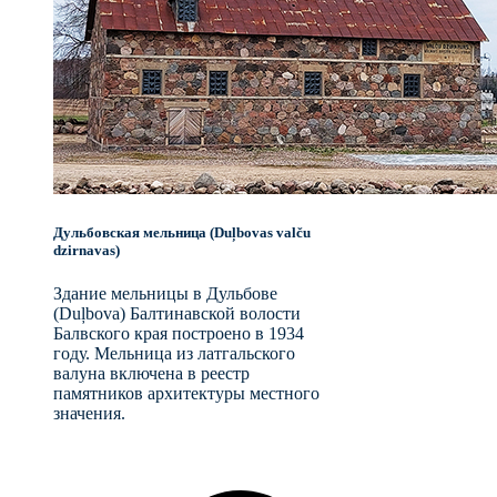
Дульбовская мельница (Duļbovas valču
dzirnavas)
Здание мельницы в Дульбове
(Duļbova) Балтинавской волости
Балвского края построено в 1934
году. Мельница из латгальского
валуна включена в реестр
памятников архитектуры местного
значения.