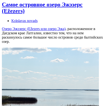
Самое островное озеро Эжэзерс
(Ežezers)
Krāslavas novads
Озеро Эжэзерс (Ežezers или озеро Эжа)
, расположенное в
Дагдском крае Латгалии, известно тем, что на нем
раскинулось самое большое число островов среди балтийских
озер.