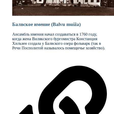
Балвское имение (Balvu muiža)
Ансамбль имения начал создаваться в 1760 году,
когда жена Вилякского бургомистра Констанция
Хильзен создала у Балвского озера фольварк (так в
Речи Посполитой называлось помещичье хозяйство).