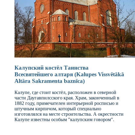
Калупский костёл Таинства
Всесвятейшего алтаря (Kalupes Vissvētākā
Altāra Sakramenta baznīca)
Калупе, где стоит костёл, расположен в северной
части Даугавпилсского края. Храм, законченный в
1882 году, примечателен интерьерной росписью и
штучным кирпичом, который специально
изготовлялся на месте строительства. А окрестности
Калупе известны особым "калупским говором".