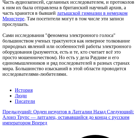
Часть аудиозаписей, сделанных исследователем, и протоколов
к ним их была отправлена в британский научный архив, а
часть хранится в бывшей
латышской гимназии в немецком
Мюнстере
. Там посетители могут в том числе эти записи
прослушать.
Сами исследования "феномена электронного голоса"
большинством ученых трактуются как неверное толкование
природных явлений или особенностей работы электронного
оборудования (разумеется, есть и те, кто считает всё это
просто мошенничеством). Но есть у дела Раудиве и его
единомышленников и ряд последователей в разных странах
мира. Большинство изысканий в этой области проводится
исследователями-любителями.
История
Люди
Писатели
Предыдущий: Орден иезуитов в Латгалии
Назад
Следующий:
Алоиз Трупс — латгалец, остававшийся до конца с русским
императором
Вперед