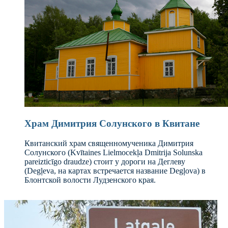
Храм Димитрия Солунского в Квитане
Квитанский храм священномученика Димитрия
Солунского (Kvītaines Lielmocekļa Dmitrija Solunska
pareizticīgo draudze) стоит у дороги на Деглеву
(Degļeva, на картах встречается название Degļova) в
Блонтской волости Лудзенского края.