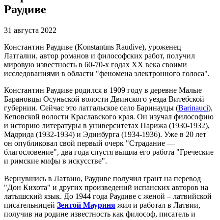
Раудиве
31 августа 2022
Константин Раудиве (Konstantīns Raudive), уроженец
Латгалии, автор романов и философских работ, получил
мировую известность в 60-70-х годах XX века своими
исследованиями в области "феномена электронного голоса".
Константин Раудиве родился в 1909 году в деревне Малые
Барановцы Осуньской волости Двинского уезда Витебской
губернии. Сейчас это латгальское село Баринауцы (
Barinauci
),
Кеповской волости Краславского края. Он изучал философию
и историю литературы в университетах Парижа (1930-1932),
Мадрида (1932-1934) и Эдинбурга (1934-1936). Уже в 20 лет
он опубликовал свой первый очерк "Страдание —
благословение", два года спустя вышла его работа "Греческие
и римские мифы в искусстве".
Вернувшись в Латвию, Раудиве получил грант на перевод
"Дон Кихота" и других произведений испанских авторов на
латышский язык. До 1944 года Раудиве с женой – латвийской
писательницей
Зентой Мауриня
жил и работал в Латвии,
получив на родине известность как философ, писатель и