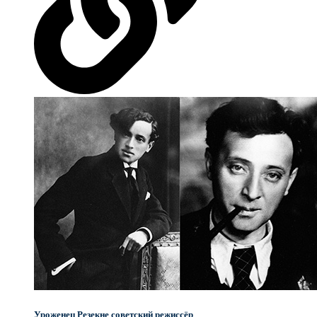
Уроженец Резекне советский режиссёр