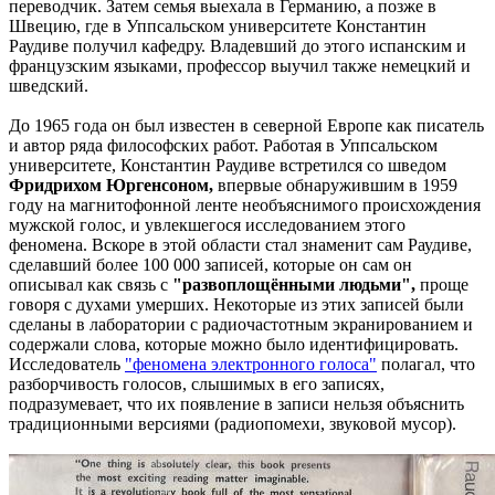
переводчик. Затем семья выехала в Германию, а позже в
Швецию, где в Уппсальском университете Константин
Раудиве получил кафедру. Владевший до этого испанским и
французским языками, профессор выучил также немецкий и
шведский.
До 1965 года он был известен в северной Европе как писатель
и автор ряда философских работ. Работая в Уппсальском
университете, Константин Раудиве встретился со шведом
Фридрихом Юргенсоном,
впервые обнаружившим в 1959
году на магнитофонной ленте необъяснимого происхождения
мужской голос, и увлекшегося исследованием этого
феномена. Вскоре в этой области стал знаменит сам Раудиве,
сделавший более 100 000 записей, которые он сам он
описывал как связь с
"развоплощёнными людьми",
проще
говоря с духами умерших. Некоторые из этих записей были
сделаны в лаборатории с радиочастотным экранированием и
содержали слова, которые можно было идентифицировать.
Исследователь
"феномена электронного голоса"
полагал, что
разборчивость голосов, слышимых в его записях,
подразумевает, что их появление в записи нельзя объяснить
традиционными версиями (радиопомехи, звуковой мусор).