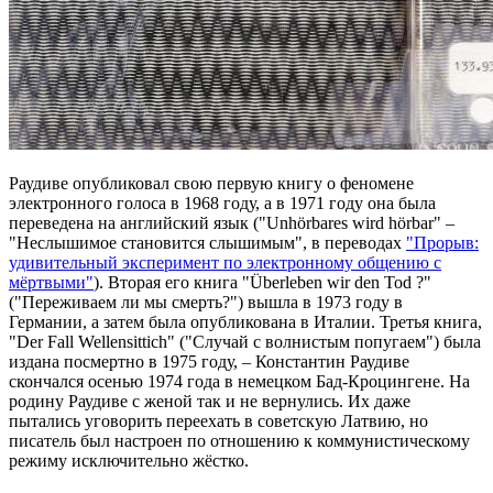
Раудиве опубликовал свою первую книгу о феномене
электронного голоса в 1968 году, а в 1971 году она была
переведена на английский язык ("Unhörbares wird hörbar" –
"Неслышимое становится слышимым", в переводах
"Прорыв:
удивительный эксперимент по электронному общению с
мёртвыми"
). Вторая его книга "Überleben wir den Tod ?"
("Переживаем ли мы смерть?") вышла в 1973 году в
Германии, а затем была опубликована в Италии. Третья книга,
"Der Fall Wellensittich" ("Случай с волнистым попугаем") была
издана посмертно в 1975 году, – Константин Раудиве
скончался осенью 1974 года в немецком Бад-Кроцингене. На
родину Раудиве с женой так и не вернулись. Их даже
пытались уговорить переехать в советскую Латвию, но
писатель был настроен по отношению к коммунистическому
режиму исключительно жёстко.