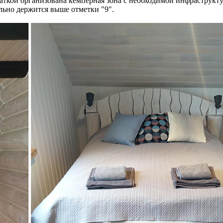
латкой организована кемперная зона с необходимой инфраструктур
льно держится выше отметки "9".