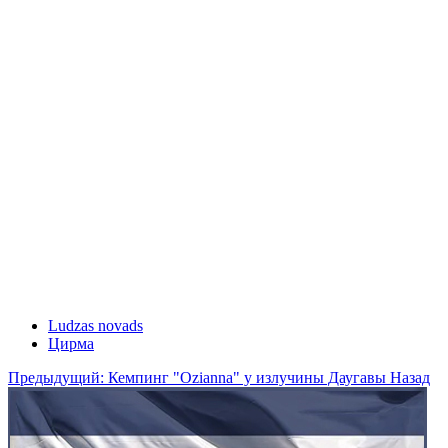
Ludzas novads
Цирма
Предыдущий: Кемпинг "Ozianna" у излучины Даугавы
Назад