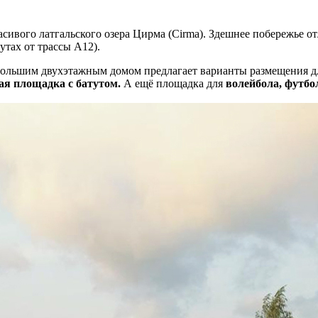
асивого латгальского озера Цирма (Cirma). Здешнее побережье 
тах от трассы A12).
ольшим двухэтажным домом предлагает варианты размещения дл
ая площадка с батутом.
А ещё площадка для
волейбола, футбол