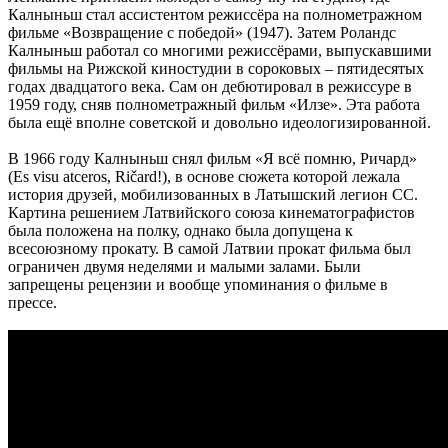
Калныньш стал ассистентом режиссёра на полнометражном
фильме «Возвращение с победой» (1947). Затем Роландс
Калныньш работал со многими режиссёрами, выпускавшими
фильмы на Рижской киностудии в сороковых – пятидесятых
годах двадцатого века. Сам он дебютировал в режиссуре в
1959 году, сняв полнометражный фильм «Илзе». Эта работа
была ещё вполне советской и довольно идеологизированной.
В 1966 году Калныньш снял фильм «Я всё помню, Ричард»
(Es visu atceros, Ričard!), в основе сюжета которой лежала
история друзей, мобилизованных в Латышский легион СС.
Картина решением Латвийского союза кинематографистов
была положена на полку, однако была допущена к
всесоюзному прокату. В самой Латвии прокат фильма был
ограничен двумя неделями и малыми залами. Были
запрещены рецензии и вообще упоминания о фильме в
прессе.