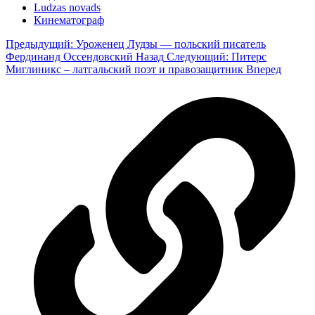
Ludzas novads
Кинематограф
Предыдущий: Уроженец Лудзы — польский писатель
Фердинанд Оссендовский
Назад
Следующий: Питерс
Миглиникс – латгальский поэт и правозащитник
Вперед