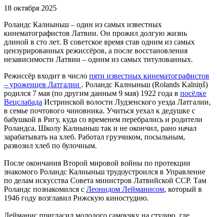
18 октября 2025
Роландс Калныньш – один из самых известных
кинематографистов Латвии. Он прожил долгую жизнь
длиной в сто лет. В советское время став одним из самых
цензурированных режиссёров, а после восстановления
независимости Латвии – одним из самых титулованных.
Режиссёр входит в число
пяти известных кинематографистов
– уроженцев Латгалии
. Роландс Калныньш (Rolands Kalniņš)
родился 7 мая (по другим данным 9 мая) 1922 года в
посёлке
Вецслабада
Истринской волости Лудзенского уезда Латгалии,
в семье почтового чиновника. Учиться уехал к дедушке с
бабушкой в Ригу, куда со временем перебрались и родители
Роландса. Школу Калныньш так и не окончил, рано начал
зарабатывать на хлеб. Работал грузчиком, посыльным,
развозил хлеб по булочным.
После окончания Второй мировой войны по протекции
знакомого Роландс Калныньш трудоустроился в Управление
по делам искусства Совета министров Латвийской ССР. Там
Роландс познакомился с
Леонидом Лейманисом
, который в
1946 году возглавил Рижскую киностудию.
Лейманис пригласил молодого самоучку на студию, где