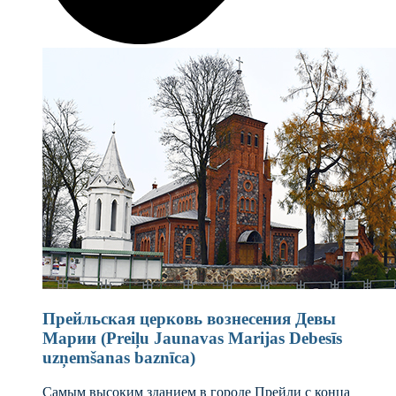
Прейльская церковь вознесения Девы
Марии (Preiļu Jaunavas Marijas Debesīs
uzņemšanas baznīca)
Самым высоким зданием в городе Прейли с конца