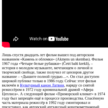
Лишь спустя двадцать лет фильм вышел под авторским
названием «Камень и обломки» (Akmens un skembas). Фильм
1967 года «Четыре белые рубашки» (Četri balti krekli), –
история о молодом музыканте, мечтающем о личной и
творческой свободе, также получил от цензоров другое
название – «Дышите полной грудью…». Он стал доступен
широкой публике только в 1986 году. Сейчас этот фильм
включён в
Культурный канон Латвии
, наряду со снятой
режиссёром в 1972 году криминальной драмой «Афера
Цеплиса». А следующий фильм «Приморский климат» в 1974
году был запрещён ещё в процессе производства. Спасённую
часть материала режиссёр в 1992 году смонтировал и
представил, как авторский артхаусный короткометражный