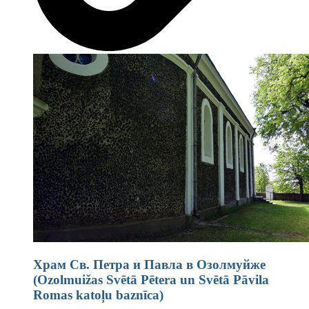
Храм Св. Петра и Павла в Озолмуйже
(Ozolmuižas Svētā Pētera un Svētā Pāvila
Romas katoļu baznīca)