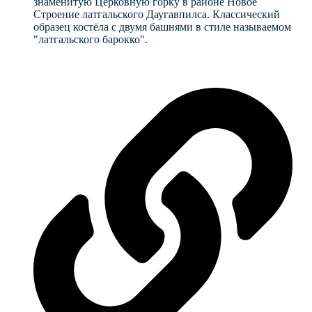
знаменитую Церковную горку в районе Новое
Строение латгальского Даугавпилса. Классический
образец костёла с двумя башнями в стиле называемом
"латгальского барокко".