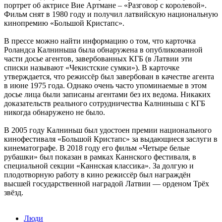
портрет об актрисе Вие Артмане – «Разговор с королевой».
Фильм снят в 1980 году и получил латвийскую национальную
кинопремию «Большой Кристапс».
В прессе можно найти информацию о том, что карточка
Роландса Калниньша была обнаружена в опубликованной
части досье агентов, завербованных КГБ (в Латвии эти
списки называют «Чекистские сумки»). В карточке
утверждается, что режиссёр был завербован в качестве агента
в июне 1975 года. Однако очень часто упоминаемые в этом
досье лица были записаны агентами без их ведома. Никаких
доказательств реального сотрудничества Калниньша с КГБ
никогда обнаружено не было.
В 2005 году Калниньш был удостоен премии национального
кинофестиваля «Большой Кристапс» за выдающиеся заслуги в
кинематографе. В 2018 году его фильм «Четыре белые
рубашки» был показан в рамках Каннского фестиваля, в
специальной секции «Каннская классика». За долгую и
плодотворную работу в кино режиссёр был награждён
высшей государственной наградой Латвии — орденом Трёх
звёзд.
Люди