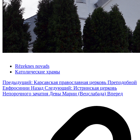
Rēzeknes novads
Католические храмы
Предыдущий: Карсавская православная церковь Преподобной
Евфросинии
Назад
Следующий: Истринская церковь
Непорочного зачатия Девы Марии (Вецслабада)
Вперед