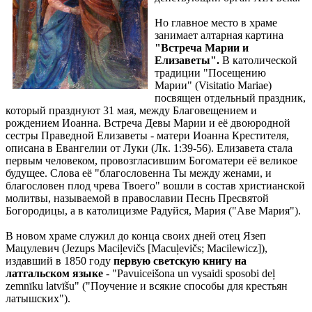
Но главное место в храме
занимает алтарная картина
"Встреча Марии и
Елизаветы".
В католической
традиции "Посещению
Марии" (Visitatio Mariae)
посвящен отдельный праздник,
который празднуют 31 мая, между Благовещением и
рождением Иоанна. Встреча Девы Марии и её двоюродной
сестры Праведной Елизаветы - матери Иоанна Крестителя,
описана в Евангелии от Луки (Лк. 1:39-56). Елизавета стала
первым человеком, провозгласившим Богоматери её великое
будущее. Слова её "благословенна Ты между женами, и
благословен плод чрева Твоего" вошли в состав христианской
молитвы, называемой в православии Песнь Пресвятой
Богородицы, а в католицизме Радуйся, Мария ("Аве Мария").
В новом храме служил до конца своих дней отец Язеп
Мацулевич (Jezups Maciļevičs [Macuļevičs; Macilewicz]),
издавший в 1850 году
первую светскую книгу на
латгальском языке
- "Pavuiceišona un vysaidi sposobi deļ
zemnīku latvīšu" ("Поучение и всякие способы для крестьян
латышских").