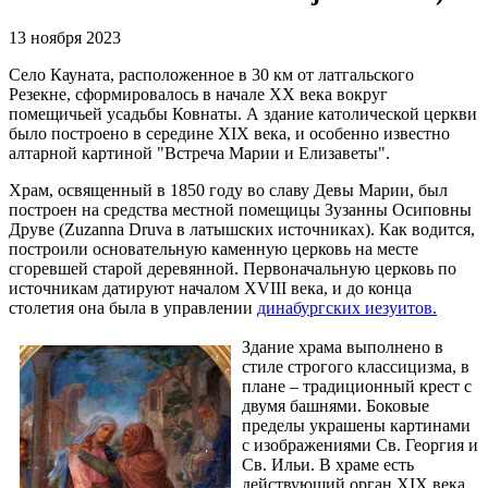
13 ноября 2023
Село Кауната, расположенное в 30 км от латгальского
Резекне, сформировалось в начале XX века вокруг
помещичьей усадьбы Ковнаты. А здание католической церкви
было построено в середине XIX века, и особенно известно
алтарной картиной "Встреча Марии и Елизаветы".
Храм, освященный в 1850 году во славу Девы Марии, был
построен на средства местной помещицы Зузанны Осиповны
Друве (Zuzanna Druva в латышских источниках). Как водится,
построили основательную каменную церковь на месте
сгоревшей старой деревянной. Первоначальную церковь по
источникам датируют началом XVIII века, и до конца
столетия она была в управлении
динабургских иезуитов.
Здание храма выполнено в
стиле строгого классицизма, в
плане – традиционный крест с
двумя башнями. Боковые
пределы украшены картинами
с изображениями Св. Георгия и
Св. Ильи. В храме есть
действующий орган XIX века.