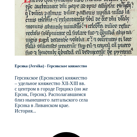
Ерсика (Jersika) - Герсикское княжество
Герсикское (Ерсикское) княжество
– удельное княжество XII-XIII вв.
с центром в городе Герцикэ (он же
Ерсик, Герсик). Располагавшимся
близ нынешнего латгальского села
Ерсика в Ливанском крае.
История...