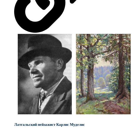
Латгальский пейзажист Карлис Муделис