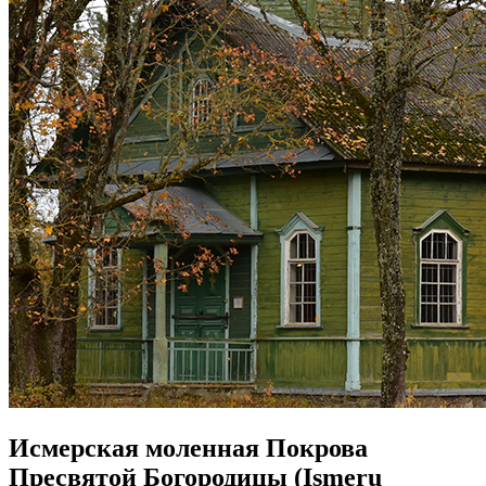
Исмерская моленная Покрова
Пресвятой Богородицы (Ismeru