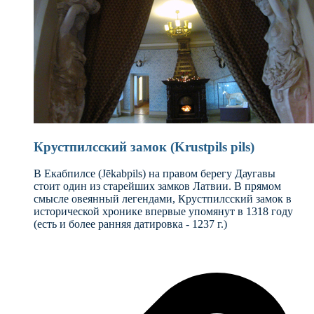
Крустпилсcкий замок (Krustpils pils)
В Екабпилсе (Jēkabpils) на правом берегу Даугавы
стоит один из старейших замков Латвии. В прямом
смысле овеянный легендами, Крустпилсский замок в
исторической хронике впервые упомянут в 1318 году
(есть и более ранняя датировка - 1237 г.)