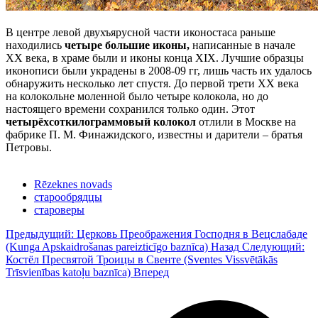
В центре левой двухъярусной части иконостаса раньше
находились
четыре большие иконы,
написанные в начале
XX века, в храме были и иконы конца XIX. Лучшие образцы
иконописи были украдены в 2008-09 гг, лишь часть их удалось
обнаружить несколько лет спустя. До первой трети XX века
на колокольне моленной было четыре колокола, но до
настоящего времени сохранился только один. Этот
четырёхсоткилограммовый колокол
отлили в Москве на
фабрике П. М. Финажидского, известны и дарители – братья
Петровы.
Rēzeknes novads
старообрядцы
староверы
Предыдущий: Церковь Преображения Господня в Вецслабаде
(Kunga Apskaidrošanas pareizticīgo baznīca)
Назад
Следующий:
Костёл Пресвятой Троицы в Свенте (Sventes Vissvētākās
Trīsvienības katoļu baznīca)
Вперед