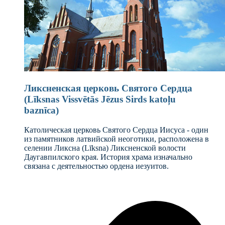
Ликсненская церковь Святого Сердца
(Līksnas Vissvētās Jēzus Sirds katoļu
baznīca)
Католическая церковь Святого Сердца Иисуса - один
из памятников латвийской неоготики, расположена в
селении Ликсна (Līksna) Ликсненской волости
Даугавпилского края. История храма изначально
связана с деятельностью ордена иезуитов.