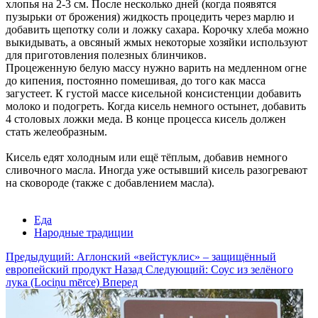
хлопья на 2-3 см. После несколько дней (когда появятся
пузырьки от брожения) жидкость процедить через марлю и
добавить щепотку соли и ложку сахара. Корочку хлеба можно
выкидывать, а овсяный жмых некоторые хозяйки используют
для приготовления полезных блинчиков.
Процеженную белую массу нужно варить на медленном огне
до кипения, постоянно помешивая, до того как масса
загустеет. К густой массе кисельной консистенции добавить
молоко и подогреть. Когда кисель немного остынет, добавить
4 столовых ложки меда. В конце процесса кисель должен
стать желеобразным.
Кисель едят холодным или ещё тёплым, добавив немного
сливочного масла. Иногда уже остывший кисель разогревают
на сковороде (также с добавлением масла).
Еда
Народные традиции
Предыдущий: Аглонский «вейстуклис» – защищённый
европейский продукт
Назад
Следующий: Соус из зелёного
лука (Lociņu mērce)
Вперед