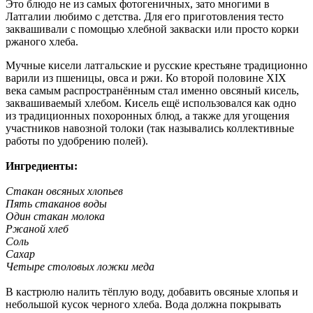
Это блюдо не из самых фотогеничных, зато многими в
Латгалии любимо с детства. Для его приготовления тесто
заквашивали с помощью хлебной закваски или просто корки
ржаного хлеба.
Мучные кисели латгальские и русские крестьяне традиционно
варили из пшеницы, овса и ржи. Ко второй половине XIX
века самым распространённым стал именно овсяный кисель,
заквашиваемый хлебом. Кисель ещё использовался как одно
из традиционных похоронных блюд, а также для угощения
участников навозной толоки (так назывались коллективные
работы по удобрению полей).
Ингредиенты:
Стакан овсяных хлопьев
Пять стаканов воды
Один стакан молока
Ржаной хлеб
Соль
Сахар
Четыре столовых ложки меда
В кастрюлю налить тёплую воду, добавить овсяные хлопья и
небольшой кусок черного хлеба. Вода должна покрывать