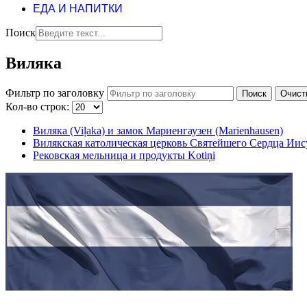
ЕДА И НАПИТКИ
Поиск
Виляка
Фильтр по заголовку
Поиск
Очист
Кол-во строк:
Виляка (Viļaka) и замок Мариенгаузен (Marienhausen)
Вилякская католическая церковь Святейшего Сердца Иисусов
Рековская мельница и продукты Kotiņi