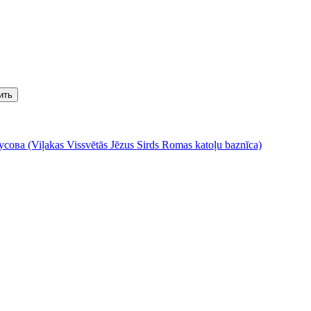
ить
а (Viļakas Vissvētās Jēzus Sirds Romas katoļu baznīca)