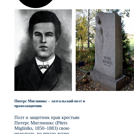
Питерс Миглиникс – латгальский поэт и
правозащитник
Поэт и защитник прав крестьян
Питерс Миглиникс (Pīters
Miglinīks, 1850–1883) свою
недолгую, но яркую жизнь