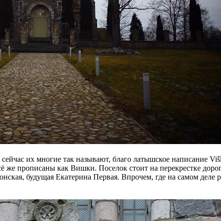
ейчас их многие так называют, благо латышское написание Višķ
сё же прописаны как Вишки. Поселок стоит на перекрестке дорог
нская, будущая Екатерина Первая. Впрочем, где на самом деле 