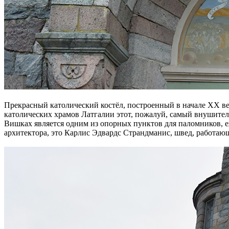
Прекрасный католический костёл, построенный в начале XX век
католических храмов Латгалии этот, пожалуй, самый внушитель
Вишках является одним из опорных пунктов для паломников, 
архитектора, это Карлис Эдвардс Страндманис, швед, работа