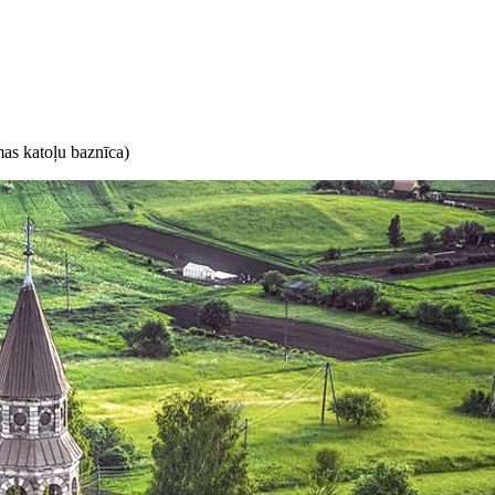
s katoļu baznīca)