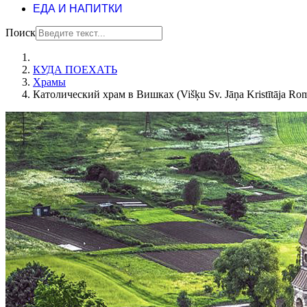
ЕДА И НАПИТКИ
Поиск
КУДА ПОЕХАТЬ
Храмы
Католический храм в Вишках (Višķu Sv. Jāņa Kristītāja Roma