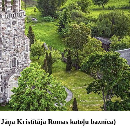
āņa Kristītāja Romas katoļu baznīca)