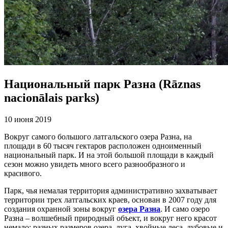
Национальный парк Разна (Rāznas
nacionālais parks)
10 июня 2019
Вокруг самого большого латгальского озера Разна, на
площади в 60 тысяч гектаров расположен одноименный
национальный парк. И на этой большой площади в каждый
сезон можно увидеть много всего разнообразного и
красивого.
Парк, чья немалая территория административно захватывает
территории трех латгальских краев, основан в 2007 году для
создания охранной зоны вокруг
озера Разна
. И само озеро
Разна – волшебный природный объект, и вокруг него красот
немало: разных размеров озера, луга, хвойные леса, дубовые и