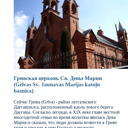
Гривская церковь Св. Девы Марии
(Grīvas Sv. Jaunavas Marijas katoļu
baznīca)
Сейчас Грива (Grīva) - район латгальского
Даугавпилса, расположенный вдоль левого берега
Даугавы. Согласно легенде, в XIX веке главе местной
многодетной семьи во время молитвы явилась Дева
Мария и сказала, что люди должны возвести в Гриве
храм и просить в нем Господа о милости.