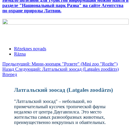
Немало полезной для туристов информации можно найти в
разделе "Национальный парк Разна" на сайте Агентства
по охране природы Латвии.
Rēzeknes novads
Rāzna
Предыдущий: Мини-зоопарк "Розите" (Mini zoo "Rozīte")
Назад
Следующий: Латгальский зоосад (Latgales zoodārzs)
Вперед
Латгальский зоосад (Latgales zoodārzs)
"Латгальский зоосад" – небольшой, но
примечательный кусочек тропической фауны
недалеко от центра Даугавпилса. Это место
жительства самых разнообразных животных,
преимущественно некрупных и обаятельных.