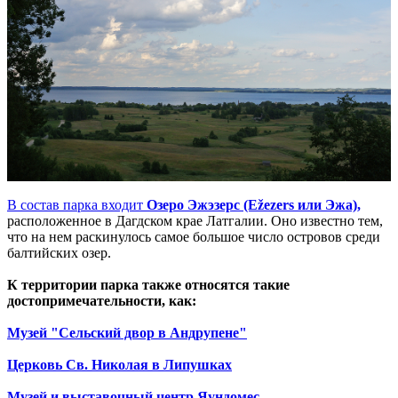
В состав парка входит
Озеро Эжэзерс (Ežezers или Эжа),
расположенное в Дагдском крае Латгалии. Оно известно тем,
что на нем раскинулось самое большое число островов среди
балтийских озер.
К территории парка также относятся такие
достопримечательности, как:
Музей "Сельский двор в Андрупене"
Церковь Св. Николая в Липушках
Музей и выставочный центр Яундомес