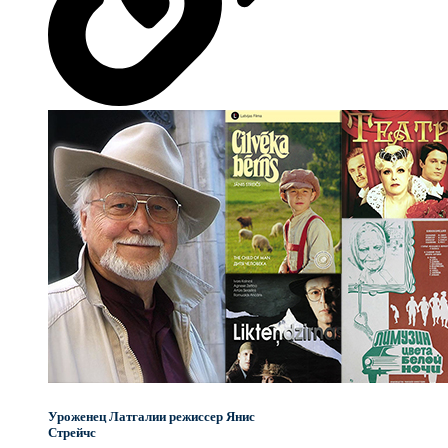
Уроженец Латгалии режиссер Янис
Стрейчc