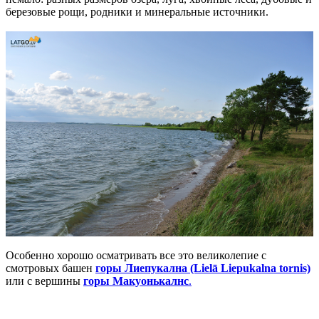
березовые рощи, родники и минеральные источники.
Особенно хорошо осматривать все это великолепие с
смотровых башен
горы Лиепукална (Lielā Liepukalna tornis)
или с вершины
горы Макуонькалнс
.