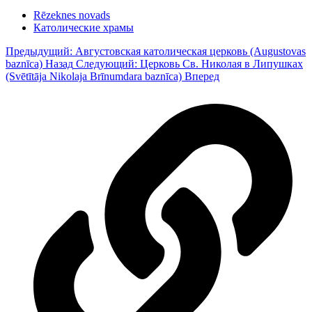
Rēzeknes novads
Католические храмы
Предыдущий: Августовская католическая церковь (Augustovas
baznīca)
Назад
Следующий: Церковь Св. Николая в Липушках
(Svētītāja Nikolaja Brīnumdara baznīca)
Вперед