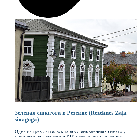
Зеленая синагога в Резекне (Rēzeknes Zaļā
sinagoga)
Одна из трёх латгальских восстановленных синагог,
построенная в середине XIX века, дошла до наших