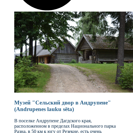
Музей "Сельский двор в Андрупене"
(Andrupenes lauku sēta)
В поселке Андрупене Дагдского края,
расположенном в пределах Национального парка
Разна, в 50 км к югу от Резекне, есть очень