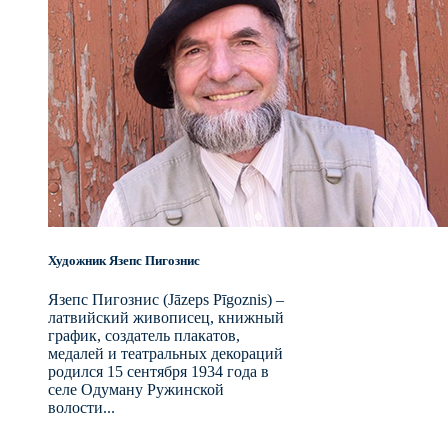
Художник Язепс Пигознис
Язепс Пигознис (Jāzeps Pīgoznis) –
латвийский живописец, книжный
график, создатель плакатов,
медалей и театральных декораций
родился 15 сентября 1934 года в
селе Одуману Ружинской
волости...