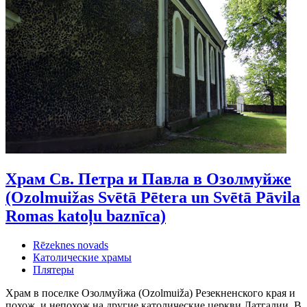
Храм Св. Петра и Павла в Озолмуйже
(Ozolmuižas Svētā Pētera un Svētā Pāvila
Romas katoļu baznīca)
Rēzeknes novads
Католические храмы
Плятеры
Храм в поселке Озолмуйжа (Ozolmuiža) Резекненского края и
похож, и непохож на другие католические церкви Латгалии. В