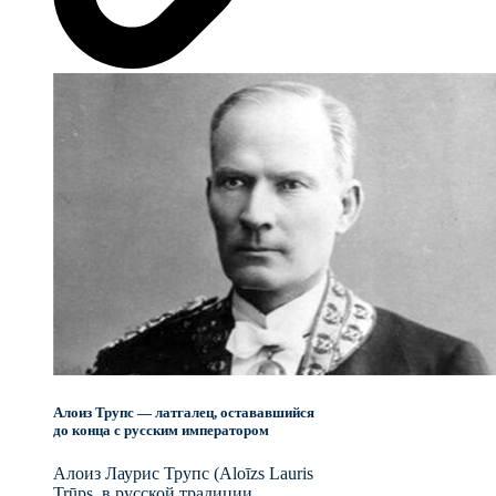
Алоиз Трупс — латгалец, остававшийся
до конца с русским императором
Алоиз Лаурис Трупс (Aloīzs Lauris
Trūps, в русской традиции