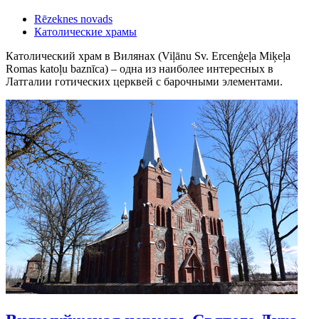
Rēzeknes novads
Католические храмы
Католический храм в Вилянах (Viļānu Sv. Ercenģeļa Miķeļa
Romas katoļu baznīca) – одна из наиболее интересных в
Латгалии готических церквей с барочными элементами.