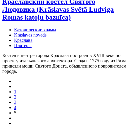
Краславский костел Святого
Людовика (Krāslavas Svētā Ludviga
Romas katoļu baznīca)
Католические храмы
Krāslavas novads
Краслава
Плятеры
Костел в центре города Краслава построен в XVIII веке по
проекту итальянского архитектора. Сюда в 1775 году из Рима
привезли мощи Святого Доната, объявленного покровителем
города.
1
2
3
4
5