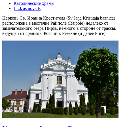
Католические храмы
Ludzas novads
Церковь Св. Иоанна Крестителя (Sv Jāņa Kristītāja baznīca)
расположена в местечке Райполе (Raipole) недалеко от
замечательного озера Нирза, немного в стороне от трассы,
ведущей от границы России к Резекне (и далее Риге).