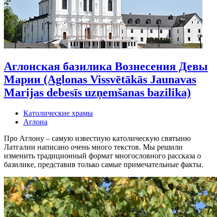
Аглонская базилика Вознесения Девы
Марии (Aglonas Vissvētākās Jaunavas
Marijas debesīs uzņemšanas bazilika)
Католические храмы
Аглона
Про Аглону – самую известную католическую святыню
Латгалии написано очень много текстов. Мы решили
изменить традиционный формат многословного рассказа о
базилике, представив только самые примечательные факты.