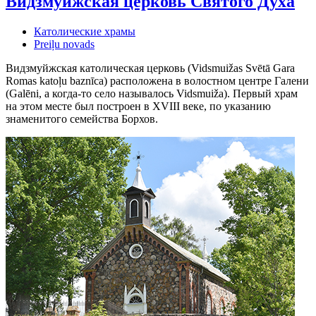
Видзмуйжская церковь Святого Духа
Католические храмы
Preiļu novads
Видзмуйжская католическая церковь (Vidsmuižas Svētā Gara
Romas katoļu baznīca) расположена в волостном центре Галени
(Galēni, а когда-то село называлось Vidsmuiža). Первый храм
на этом месте был построен в XVIII веке, по указанию
знаменитого семейства Борхов.