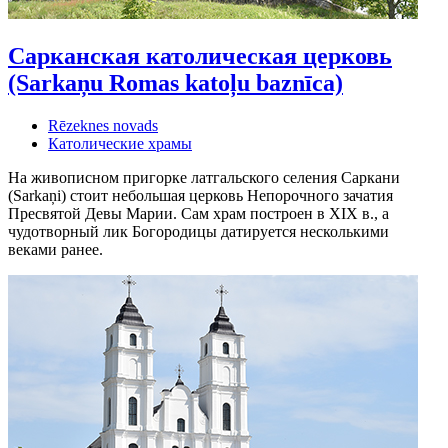
Сарканская католическая церковь
(Sarkaņu Romas katoļu baznīca)
Rēzeknes novads
Католические храмы
На живописном пригорке латгальского селения Саркани
(Sarkaņi) стоит небольшая церковь Непорочного зачатия
Пресвятой Девы Марии. Сам храм построен в XIX в., а
чудотворный лик Богородицы датируется несколькими
веками ранее.