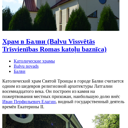
Храм в Балви (Balvu Vissvētās
Trīsvienības Romas katoļu baznīca)
Католические храмы
Balvu novads
Балви
Католический храм Святой Троицы в городе Балви считается
одним из шедевров религиозной архитектуры Латгалии
восемнадцатого века. Он построен из камня на
пожертвования местных прихожан, наибольшую долю внёс
Иван Перфильевич Елагин
, видный государственный деятель
времён Екатерины II.