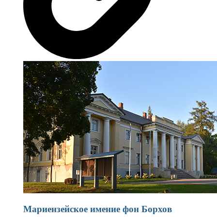
Мариензейское имение фон Борхов