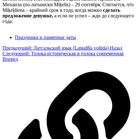
Михаила (по-латышски Miķelis) – 29 сентября. Считается, что
Miķeļdiena – крайний срок в году, когда можно
сделать
предложение девушке,
а если не успел – жди до следующего
года.
Праздники и памятные даты
Предыдущий: Латгальский язык (Latgalīšu volūda)
Назад
Следующий: Толока историческая и толока современная
Вперед