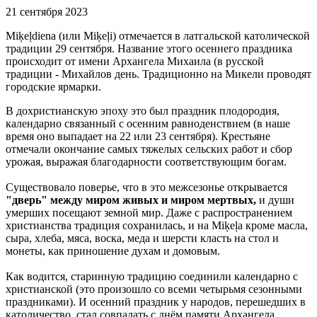
21 сентября 2023
Miķeļdiena (или Miķeļi) отмечается в латгальской католической
традиции 29 сентября. Название этого осеннего праздника
происходит от имени Архангела Михаила (в русской
традиции - Михайлов день. Традиционно на Микели проводят
городские ярмарки.
В дохристианскую эпоху это был праздник плодородия,
календарно связанный с осенним равноденствием (в наше
время оно выпадает на 22 или 23 сентября). Крестьяне
отмечали окончание самых тяжелых сельских работ и сбор
урожая, выражая благодарности соответствующим богам.
Существовало поверье, что в это межсезонье открывается
"дверь" между миром живых и миром мертвых,
и души
умерших посещают земной мир. Даже с распространением
христианства традиция сохранилась, и на Miķeļa кроме масла,
сыра, хлеба, мяса, воска, меда и шерсти класть на стол и
монеты, как приношение духам и домовым.
Как водится, старинную традицию соединили календарно с
христианской (это произошло со всеми четырьмя сезонными
праздниками). И осенний праздник у народов, перешедших в
католичество, стал совпадать с днём памяти Архангела