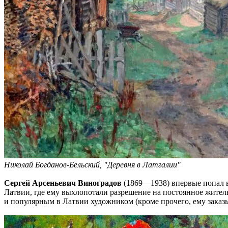
Николай Богданов-Бельский, "Деревня в Латгалии"
Сергей Арсеньевич Виноградов
(1869—1938) впервые попал в
Латвии, где ему выхлопотали разрешение на постоянное жител
и популярным в Латвии художником (кроме прочего, ему заказ