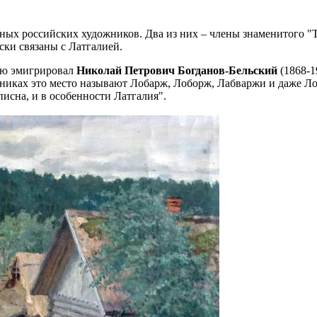
ных российских художников. Два из них – члены знаменитого 
ки связаны с Латгалией.
вию эмигрировал
Николай Петрович Богданов-Бельский
(1868-1
чниках это место называют Лобарж, Лоборж, Лабваржи и даже Л
исна, и в особенности Латгалия".