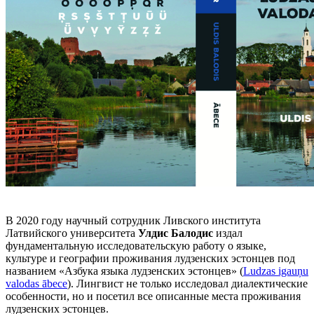
В 2020 году научный сотрудник Ливского института
Латвийского университета
Улдис Балодис
издал
фундаментальную исследовательскую работу о языке,
культуре и географии проживания лудзенских эстонцев под
названием «Азбука языка лудзенских эстонцев» (
Ludzas igauņu
valodas ābece
). Лингвист не только исследовал диалектические
особенности, но и посетил все описанные места проживания
лудзенских эстонцев.