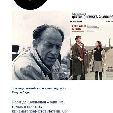
Легенда латвийского кино родом из
Вецслабады
Роландс Калныньш – один из
самых известных
кинематографистов Латвии. Он