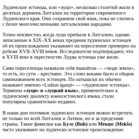
Лудзенские эстонцы, или «луци», несколько столетий жили в
десятках деревень Латгалии на территории современного
Лудзенского края. Они сохраняли свой язык, пока не слились
с более многочисленными латгальскими народами.
Точно неизвестно, когда луци прибыли в Латгалию, однако
записанные в XIX–XX веках предания лудзенских эстонцев
об их происхождении указывают на переселение примерно на
рубеже XVII–XVIII веков. Исследователи подтверждают, что
в XVIII веке в окрестностях Лудзы эстонцы уже жили.
Сами переселенцы называли себя maarahvas — «люди земли»,
то есть, по сути – крестьяне. Это слово веками было и общим
самоназванием всех эстонцев. По-латышски их обычно
называют именно «Ludzas igauņi» — «лудзенские эстонцы».
Термины
«луци» и «луцкий язык»
, применительно к
лудзенскому диалекту южноэстонского языка, стали
популярны сравнительно недавно.
В наши дни потомков лудзенских эстонцев можно встретить
не только по всей Латгалии и Латвии, но и за пределами
страны. Такие фамилии как
Булс (Buls)
или
Мекшс (Mekšs)
часто указывают на лудзенско-эстонское происхождение.