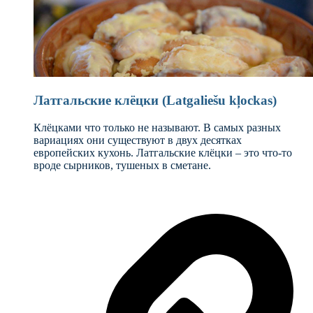
Латгальские клёцки (Latgaliešu kļockas)
Клёцками что только не называют. В самых разных
вариациях они существуют в двух десятках
европейских кухонь. Латгальские клёцки – это что-то
вроде сырников, тушеных в сметане.