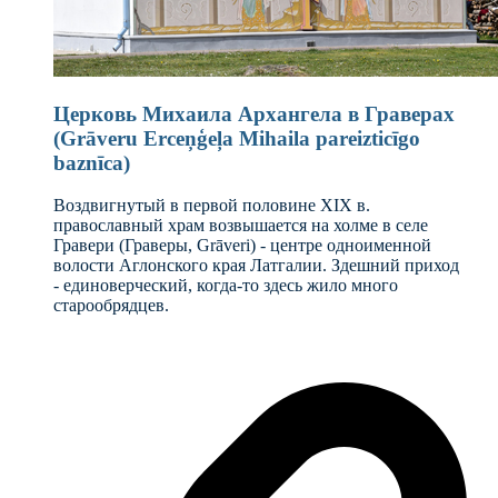
Церковь Михаила Архангела в Граверах
(Grāveru Erceņģeļa Mihaila pareizticīgo
baznīca)
Воздвигнутый в первой половине XIX в.
православный храм возвышается на холме в селе
Гравери (Граверы, Grāveri) - центре одноименной
волости Аглонского края Латгалии. Здешний приход
- единоверческий, когда-то здесь жило много
старообрядцев.