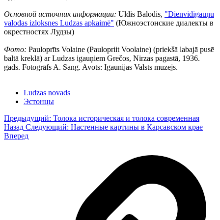
Основной источник информации:
Uldis Balodis,
"Dienvidigauņu
valodas izloksnes Ludzas apkaimē"
(Южноэстонские диалекты в
окрестностях Лудзы)
Фото:
Pauloprīts Volaine (Paulopriit Voolaine) (priekšā labajā pusē
baltā kreklā) ar Ludzas igauņiem Grečos, Nirzas pagastā, 1936.
gads. Fotogrāfs A. Sang. Avots: Igaunijas Valsts muzejs.
Ludzas novads
Эстонцы
Предыдущий: Толока историческая и толока современная
Назад
Следующий: Настенные картины в Карсавском крае
Вперед