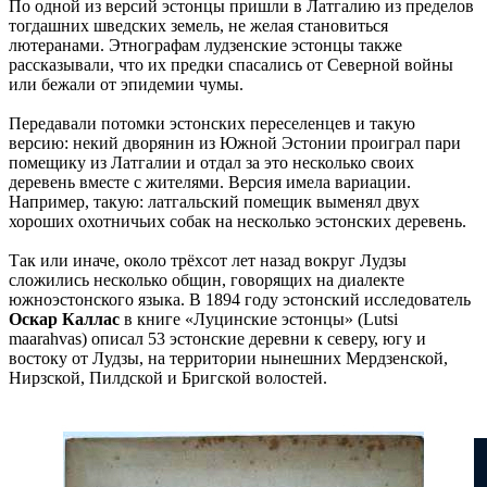
По одной из версий эстонцы пришли в Латгалию из пределов
тогдашних шведских земель, не желая становиться
лютеранами. Этнографам лудзенские эстонцы также
рассказывали, что их предки спасались от Северной войны
или бежали от эпидемии чумы.
Передавали потомки эстонских переселенцев и такую
версию: некий дворянин из Южной Эстонии проиграл пари
помещику из Латгалии и отдал за это несколько своих
деревень вместе с жителями. Версия имела вариации.
Например, такую: латгальский помещик выменял двух
хороших охотничьих собак на несколько эстонских деревень.
Так или иначе, около трёхсот лет назад вокруг Лудзы
сложились несколько общин, говорящих на диалекте
южноэстонского языка. В 1894 году эстонский исследователь
Оскар Каллас
в книге «Луцинские эстонцы» (Lutsi
maarahvas) описал 53 эстонские деревни к северу, югу и
востоку от Лудзы, на территории нынешних Мердзенской,
Нирзской, Пилдской и Бригской волостей.