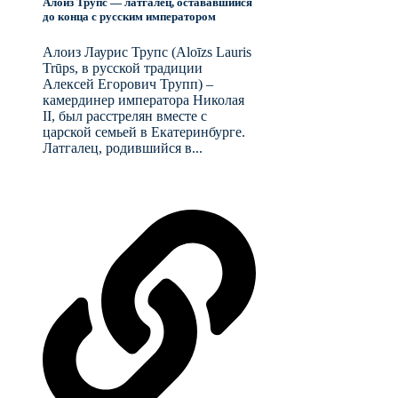
Алоиз Трупс — латгалец, остававшийся
до конца с русским императором
Алоиз Лаурис Трупс (Aloīzs Lauris
Trūps, в русской традиции
Алексей Егорович Трупп) –
камердинер императора Николая
II, был расстрелян вместе с
царской семьей в Екатеринбурге.
Латгалец, родившийся в...