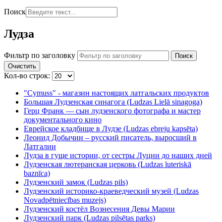
Поиск
Лудза
Фильтр по заголовку
Поиск
Очистить
Кол-во строк:
"Cymuss" - магазин настоящих латгальских продуктов
Большая Лудзенская синагога (Ludzas Lielā sinagoga)
Герц Франк — сын лудзенского фотографа и мастер
документального кино
Еврейское кладбище в Лудзе (Ludzas ebreju kapsēta)
Леонид Добычин – русский писатель, выросший в
Латгалии
Лудза в гуще истории, от сестры Луции до наших дней
Лудзенская лютеранская церковь (Ludzas luteriskā
baznīca)
Лудзенский замок (Ludzas pils)
Лудзенский историко-краеведческий музей (Ludzas
Novadpētniecības muzejs)
Лудзенский костёл Вознесения Девы Марии
Лудзенский парк (Ludzas pilsētas parks)