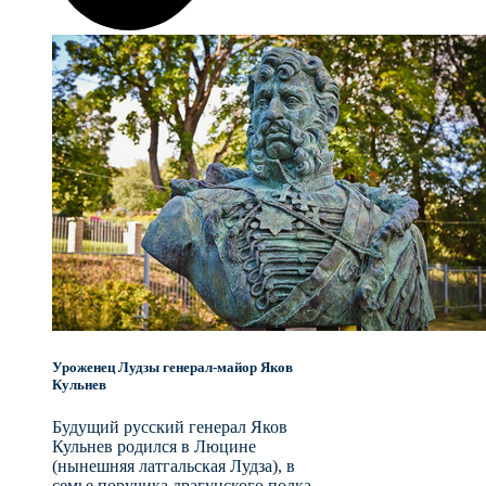
Уроженец Лудзы генерал-майор Яков
Кульнев
Будущий русский генерал Яков
Кульнев родился в Люцине
(нынешняя латгальская Лудза), в
семье поручика драгунского полка