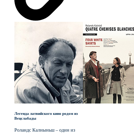
Легенда латвийского кино родом из
Вецслабады
Роландс Калныньш – один из