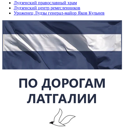
Лудзенский православный храм
Лудзенский центр ремесленников
Уроженец Лудзы генерал-майор Яков Кульнев