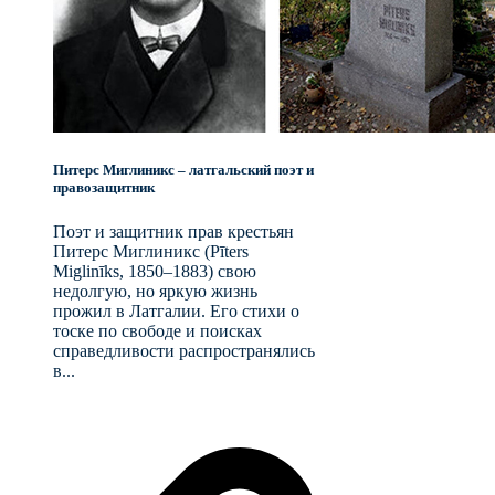
Питерс Миглиникс – латгальский поэт и
правозащитник
Поэт и защитник прав крестьян
Питерс Миглиникс (Pīters
Miglinīks, 1850–1883) свою
недолгую, но яркую жизнь
прожил в Латгалии. Его стихи о
тоске по свободе и поисках
справедливости распространялись
в...